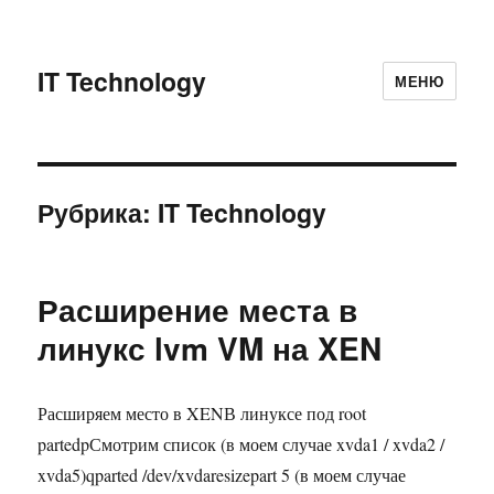
IT Technology
МЕНЮ
Рубрика: IT Technology
Расширение места в
линукс lvm VM на XEN
Расширяем место в XENВ линуксе под root
partedpСмотрим список (в моем случае xvda1 / xvda2 /
xvda5)qparted /dev/xvdaresizepart 5 (в моем случае