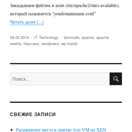
Закидываем файлик в апач (/etc/apache2/sites-available),
который называется “youdomainname.conf”
Читать далее [...]
Опубликовано
06.06.2019
Рубрики
IT Technology
Метки
2enmode
,
apache
,
apache
rewrite
,
htaccess
,
wordpress
,
wp install
ПО
Искать:
СВЕЖИЕ ЗАПИСИ
Расширение места в линукс lvm VM на XEN