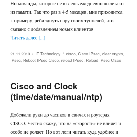
Но команды, которые не юзаешь ежедневно вылетают
из памяти. Так что раз в 4-5 месяцев, мне приходится,
к примеру, ребилднуть пару своих туннелей, что
связано с добавлением новых клиентов
Читать далее [...]
Опубликовано
21.11.2019
Рубрики
IT Technology
Метки
cisco
,
Cisco IPsec
,
clear crypto
,
IPsec
,
Reboot IPsec Cisco
,
reload IPsec
,
Reload IPsec Cisco
Cisco and Clock
(time/date/manual/ntp)
Добежали руки до часиков в свичах и роутерах
CISCO. Честно скажу, что на «скорость» не влияет и
особо не роляет. Но вот логи читать куда удобнее и