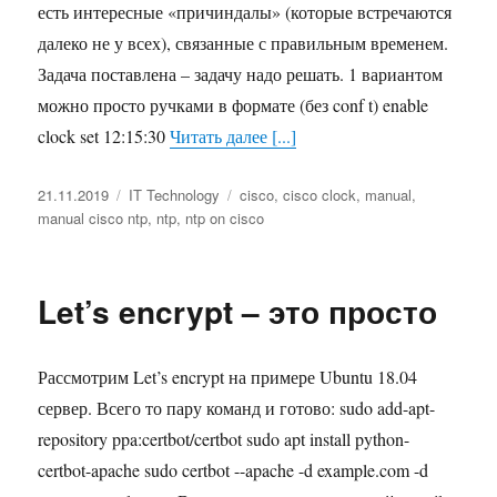
есть интересные «причиндалы» (которые встречаются
далеко не у всех), связанные с правильным временем.
Задача поставлена – задачу надо решать. 1 вариантом
можно просто ручками в формате (без conf t) enable
clock set 12:15:30
Читать далее [...]
Опубликовано
21.11.2019
Рубрики
IT Technology
Метки
cisco
,
cisco clock
,
manual
,
manual cisco ntp
,
ntp
,
ntp on cisco
Let’s encrypt – это просто
Рассмотрим Let’s encrypt на примере Ubuntu 18.04
сервер. Всего то пару команд и готово: sudo add-apt-
repository ppa:certbot/certbot sudo apt install python-
certbot-apache sudo certbot --apache -d example.com -d