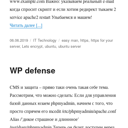
www.example.com Важно: указываем реальный e-mail
когда спросит скрипт и если хотим редирект тыкаем 2
service apache2 restart Улыбаемся и машем!
Читать далее [...]
Опубликовано
06.06.2019
Рубрики
IT Technology
Метки
easy man
,
https
,
https for your
server
,
Lets encrypt
,
ubuntu
,
ubuntu server
WP defense
CMS и защита – прямо таки очень такая себе тема.
Рассмотрим, что можно сделать: Если для управления
базой данных юзаем phpmyadmin, начнем с того, что
просто спрячем его mcedit /etc/phpmyadmin/apache.conf
Alias /’дикое страшное и длиннное’
/usr/share/phpmyadmin Теперь он будет доступен через