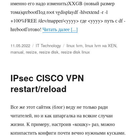
именно его надо изменить)XXGB (новый размер
тома)qrebootПод root vgdisplaydf -hlvextend -r -l
+100%FREE /dev/mapper/<yyyy> где <yyyy> путь с df -
hrebootГотово!
Читать далее [...]
Опубликовано
11.05.2022
Рубрики
IT Technology
Метки
linux lvm
,
linux lvm на XEN
,
manual
,
resize
,
resize disk
,
resize disk linux
IPsec CISCO VPN
restart/reload
Все же этот сайтик (блог) веду не только ради
читателей, но и как шпаргалка на всякие случаи
жизни. К примеру, настроив «кошку» раз, можно
копипастить конфиги почти вечно нужными кусками.