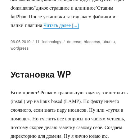
domainame/’дикое страшное и длиннное’Ставим
fail2ban. После установки закидываем файлики из
папки плагина
Читать далее [...]
Опубликовано
06.06.2019
Рубрики
IT Technology
Метки
defense
,
htaccess
,
ubuntu
,
wordpress
Установка WP
Всем привет! Решаем травильную задачку заинсталить
(install) wp на linux based (LAMP). По факту ничего
сложного, если знать пару нюансов. Ну или «гугля в
помощь». Но гуглить все вопросы по частям устаешь,
поэтому скорее делаю заметку самому себе. Создаем
директорию для домена. Ну я лично юзаю mc.