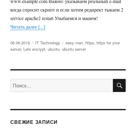
www.example.com Важно: указываем реальный e-mail
когда спросит скрипт и если хотим редирект тыкаем 2
service apache2 restart Улыбаемся и машем!
Читать далее [...]
Опубликовано
06.06.2019
Рубрики
IT Technology
Метки
easy man
,
https
,
https for your
server
,
Lets encrypt
,
ubuntu
,
ubuntu server
ПО
Искать:
СВЕЖИЕ ЗАПИСИ