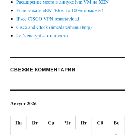
Расширение места в линукс lvm VM на XEN
Если зажать «ENTER», то 100% поможет!
IPsec CISCO VPN restart/reload
Cisco and Clock (time/date/manual/ntp)
Let’s encrypt – это просто
СВЕЖИЕ КОММЕНТАРИИ
Август 2026
Пн
Вт
Ср
Чт
Пт
Сб
Вс