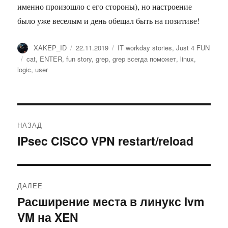
именно произошло с его стороны), но настроение
было уже веселым и день обещал быть на позитиве!
Автор
XAKEP_ID
Опубликовано
22.11.2019
Рубрики
IT workday stories
,
Just 4 FUN
Метки
cat
,
ENTER
,
fun story
,
grep
,
grep всегда поможет
,
linux
,
logic
,
user
Навигация
НАЗАД
по
IPsec CISCO VPN restart/reload
Предыдущая
запись:
записям
ДАЛЕЕ
Расширение места в линукс lvm
Следующая
VM на XEN
запись: