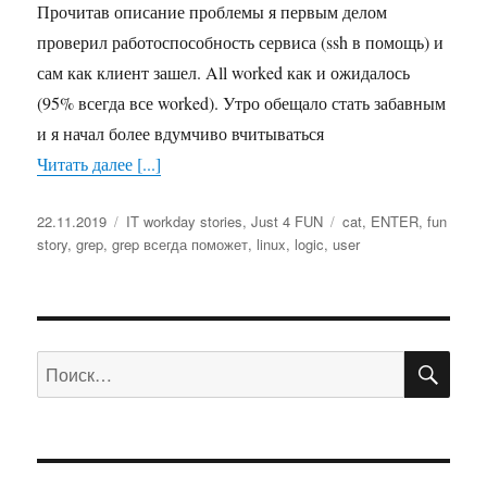
Прочитав описание проблемы я первым делом
проверил работоспособность сервиса (ssh в помощь) и
сам как клиент зашел. All worked как и ожидалось
(95% всегда все worked). Утро обещало стать забавным
и я начал более вдумчиво вчитываться
Читать далее [...]
Опубликовано
22.11.2019
Рубрики
IT workday stories
,
Just 4 FUN
Метки
cat
,
ENTER
,
fun
story
,
grep
,
grep всегда поможет
,
linux
,
logic
,
user
ПО
Искать: