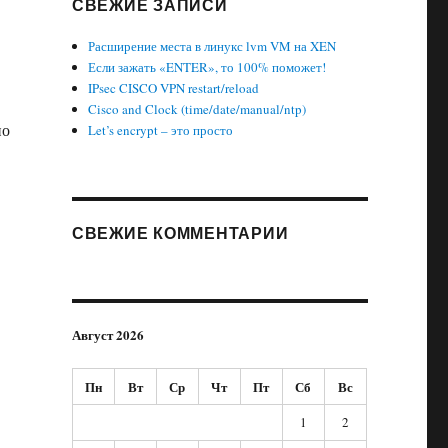
СВЕЖИЕ ЗАПИСИ
Расширение места в линукс lvm VM на XEN
Если зажать «ENTER», то 100% поможет!
IPsec CISCO VPN restart/reload
Cisco and Clock (time/date/manual/ntp)
но
Let’s encrypt – это просто
СВЕЖИЕ КОММЕНТАРИИ
Август 2026
Пн
Вт
Ср
Чт
Пт
Сб
Вс
1
2