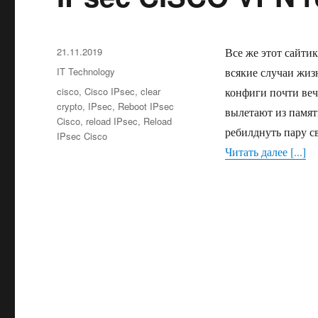
Опубликовано
21.11.2019
Все же этот сайтик
Рубрики
IT Technology
всякие случаи жиз
Метки
cisco
,
Cisco IPsec
,
clear
конфиги почти ве
crypto
,
IPsec
,
Reboot IPsec
вылетают из памяти
Cisco
,
reload IPsec
,
Reload
ребилднуть пару с
IPsec Cisco
Читать далее [...]