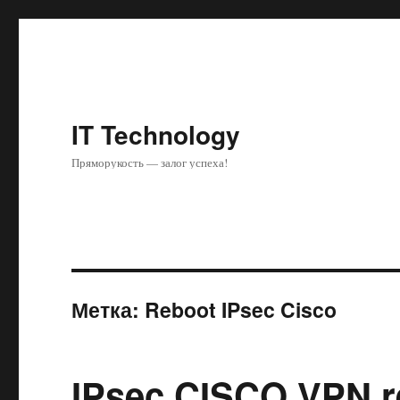
IT Technology
Пряморукость — залог успеха!
Метка: Reboot IPsec Cisco
IPsec CISCO VPN re