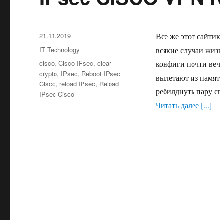
Опубликовано
21.11.2019
Все же этот сайтик
Рубрики
IT Technology
всякие случаи жиз
Метки
cisco
,
Cisco IPsec
,
clear
конфиги почти ве
crypto
,
IPsec
,
Reboot IPsec
вылетают из памяти
Cisco
,
reload IPsec
,
Reload
ребилднуть пару с
IPsec Cisco
Читать далее [...]