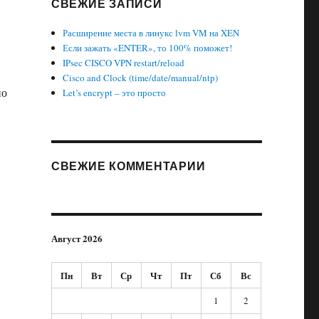
СВЕЖИЕ ЗАПИСИ
Расширение места в линукс lvm VM на XEN
Если зажать «ENTER», то 100% поможет!
IPsec CISCO VPN restart/reload
Cisco and Clock (time/date/manual/ntp)
но
Let’s encrypt – это просто
СВЕЖИЕ КОММЕНТАРИИ
Август 2026
Пн
Вт
Ср
Чт
Пт
Сб
Вс
1
2