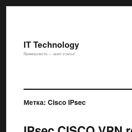
IT Technology
Пряморукость — залог успеха!
Метка: Cisco IPsec
IPsec CISCO VPN re