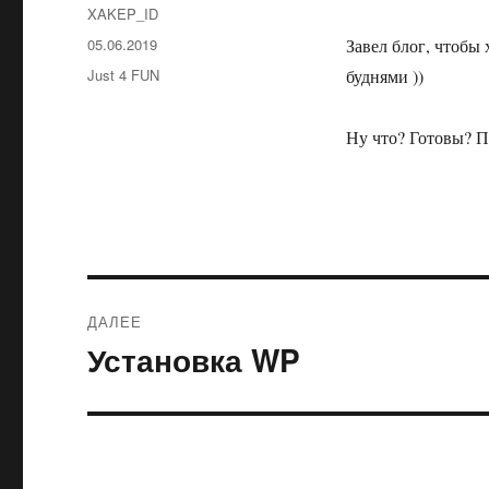
Автор
XAKEP_ID
Опубликовано
05.06.2019
Завел блог, чтобы
Рубрики
Just 4 FUN
буднями ))
Ну что? Готовы? П
Навигация
ДАЛЕЕ
по
Установка WP
Следующая
запись:
записям