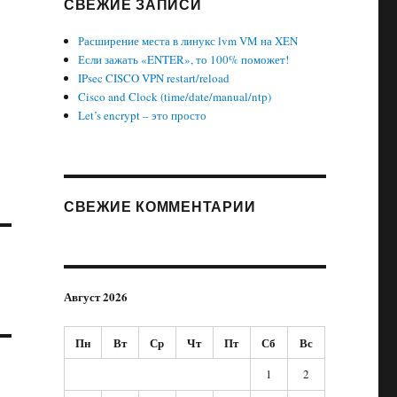
СВЕЖИЕ ЗАПИСИ
Расширение места в линукс lvm VM на XEN
Если зажать «ENTER», то 100% поможет!
IPsec CISCO VPN restart/reload
Cisco and Clock (time/date/manual/ntp)
Let’s encrypt – это просто
СВЕЖИЕ КОММЕНТАРИИ
Август 2026
Пн
Вт
Ср
Чт
Пт
Сб
Вс
1
2